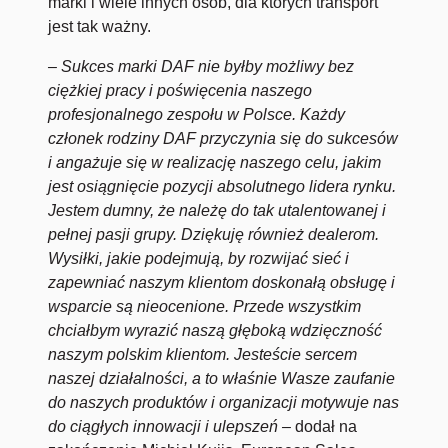
marki i wiele innych osób, dla których transport
jest tak ważny.
– Sukces marki DAF nie byłby możliwy bez
ciężkiej pracy i poświęcenia naszego
profesjonalnego zespołu w Polsce. Każdy
członek rodziny DAF przyczynia się do sukcesów
i angażuje się w realizację naszego celu, jakim
jest osiągnięcie pozycji absolutnego lidera rynku.
Jestem dumny, że należę do tak utalentowanej i
pełnej pasji grupy. Dziękuję również dealerom.
Wysiłki, jakie podejmują, by rozwijać sieć i
zapewniać naszym klientom doskonałą obsługę i
wsparcie są nieocenione. Przede wszystkim
chciałbym wyrazić naszą głęboką wdzięczność
naszym polskim klientom. Jesteście sercem
naszej działalności, a to właśnie Wasze zaufanie
do naszych produktów i organizacji motywuje nas
do ciągłych innowacji i ulepszeń –
dodał na