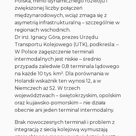
Polska, mimo dynamicznego rozwoju i
zwiększonej liczby połączeń
międzynarodowych, wciąż zmaga się z
asymetrią infrastrukturalną – szczególnie w
regionach wschodnich.
Dr inż. Ignacy Góra, prezes Urzędu
Transportu Kolejowego (UTK), podkreśla: –
W Polsce zagęszczenie terminali
intermodalnych jest niskie – średnio
przypada zaledwie 0,8 terminala lądowego
na każde 10 tys. km². Dla porównania w
Holandii wskaźnik ten wynosi 12, a w
Niemczech aż 52. W trzech
województwach – świętokrzyskim, opolskim
oraz kujawsko-pomorskim – nie działa
obecnie ani jeden terminal intermodalny.
Brak nowoczesnych terminali i problem z
integracją z siecią kolejową wymuszają