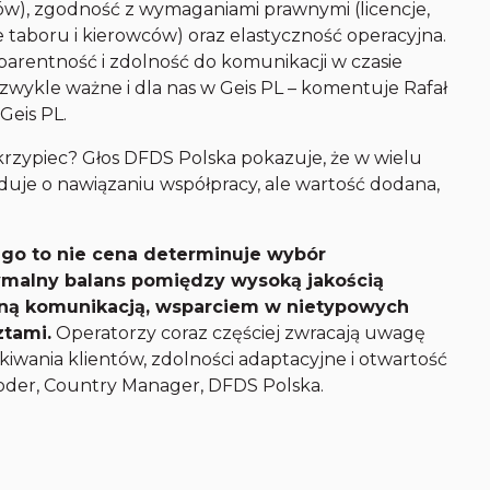
zdów), zgodność z wymaganiami prawnymi (licencje,
e taboru i kierowców) oraz elastyczność operacyjna.
parentność i zdolność do komunikacji w czasie
ezwykle ważne i dla nas w Geis PL – komentuje Rafał
Geis PL.
 skrzypiec? Głos DFDS Polska pokazuje, że w wielu
uje o nawiązaniu współpracy, ale wartość dodana,
ego to nie cena determinuje wybór
ymalny balans pomiędzy wysoką jakością
dną komunikacją, wsparciem w nietypowych
tami.
Operatorzy coraz częściej zwracają uwagę
ekiwania klientów, zdolności adaptacyjne i otwartość
oder, Country Manager, DFDS Polska.