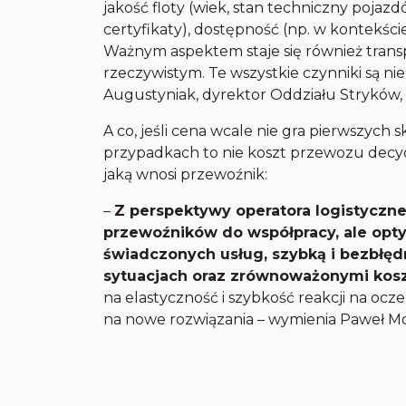
jakość floty (wiek, stan techniczny poja
certyfikaty), dostępność (np. w kontekści
Ważnym aspektem staje się również trans
rzeczywistym. Te wszystkie czynniki są ni
Augustyniak, dyrektor Oddziału Stryków, 
A co, jeśli cena wcale nie gra pierwszych
przypadkach to nie koszt przewozu decyd
jaką wnosi przewoźnik:
–
Z perspektywy operatora logistyczn
przewoźników do współpracy, ale opt
świadczonych usług, szybką i bezbłę
sytuacjach oraz zrównoważonymi kosz
na elastyczność i szybkość reakcji na ocz
na nowe rozwiązania – wymienia Paweł M