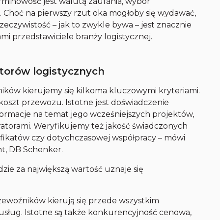
erminowość jest walutą zaufania, wybór
ną. Choć na pierwszy rzut oka mogłoby się wydawać,
rzeczywistość – jak to zwykle bywa – jest znacznie
ami przedstawiciele branży logistycznej.
atorów logistycznych
ków kierujemy się kilkoma kluczowymi kryteriami.
 koszt przewozu. Istotne jest doświadczenie
formacje na temat jego wcześniejszych projektów,
eratorami. Weryfikujemy też jakość świadczonych
rtyfikatów czy dotychczasowej współpracy – mówi
t, DB Schenker.
zie za największą wartość uznaje się
zewoźników kierują się przede wszystkim
 usług. Istotne są także konkurencyjność cenowa,