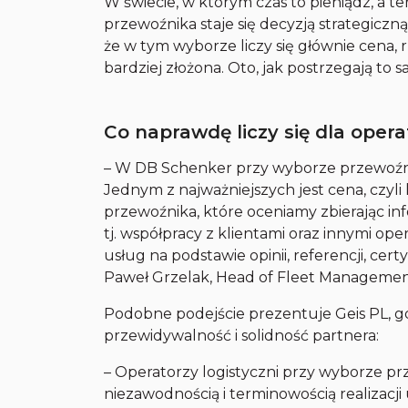
W świecie, w którym czas to pieniądz, a t
przewoźnika staje się decyzją strategicz
że w tym wyborze liczy się głównie cena, 
bardziej złożona. Oto, jak postrzegają to s
Co naprawdę liczy się dla oper
– W DB Schenker przy wyborze przewoźni
Jednym z najważniejszych jest cena, czyli
przewoźnika, które oceniamy zbierając in
tj. współpracy z klientami oraz innymi op
usług na podstawie opinii, referencji, ce
Paweł Grzelak, Head of Fleet Managemen
Podobne podejście prezentuje Geis PL, gd
przewidywalność i solidność partnera:
– Operatorzy logistyczni przy wyborze pr
niezawodnością i terminowością realizacji