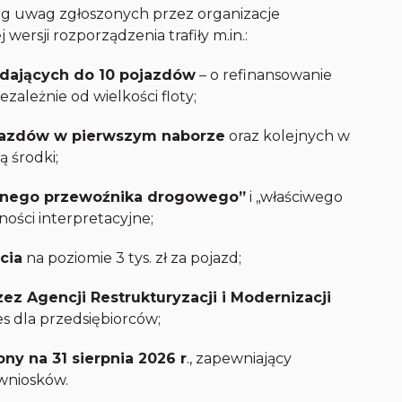
reg uwag zgłoszonych przez organizacje
ersji rozporządzenia trafiły m.in.:
iadających do 10 pojazdów
– o refinansowanie
ależnie od wielkości floty;
ojazdów w pierwszym naborze
oraz kolejnych w
ą środki;
ionego przewoźnika drogowego”
i „właściwego
ności interpretacyjne;
cia
na poziomie 3 tys. zł za pojazd;
ez Agencji Restrukturyzacji i Modernizacji
es dla przedsiębiorców;
ny na 31 sierpnia 2026 r
., zapewniający
wniosków.