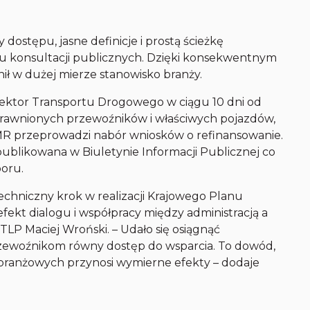
 dostępu, jasne definicje i prostą ścieżkę
ku konsultacji publicznych. Dzięki konsekwentnym
ił w dużej mierze stanowisko branży.
ektor Transportu Drogowego w ciągu 10 dni od
uprawnionych przewoźników i właściwych pojazdów,
MR przeprowadzi nabór wniosków o refinansowanie.
publikowana w Biuletynie Informacji Publicznej co
boru.
techniczny krok w realizacji Krajowego Planu
ekt dialogu i współpracy między administracją a
LP Maciej Wroński. – Udało się osiągnąć
zewoźnikom równy dostęp do wsparcia. To dowód,
branżowych przynosi wymierne efekty – dodaje