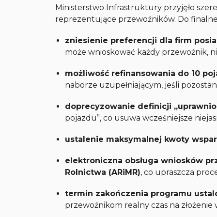
Ministerstwo Infrastruktury przyjęło sze
reprezentujące przewoźników. Do finalnej w
zniesienie preferencji dla firm pos
może wnioskować każdy przewoźnik, niez
możliwość refinansowania do 10 p
naborze uzupełniającym, jeśli pozostan
doprecyzowanie definicji „uprawn
pojazdu”, co usuwa wcześniejsze niejas
ustalenie maksymalnej kwoty wspar
elektroniczna obsługa wniosków prz
Rolnictwa (ARiMR)
, co upraszcza proc
termin zakończenia programu ustalo
przewoźnikom realny czas na złożenie 