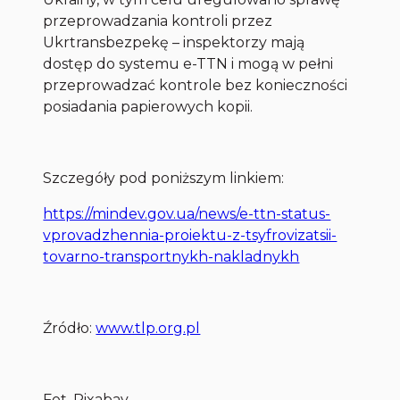
przeprowadzania kontroli przez
Ukrtransbezpekę – inspektorzy mają
dostęp do systemu e-TTN i mogą w pełni
przeprowadzać kontrole bez konieczności
posiadania papierowych kopii.
Szczegóły pod poniższym linkiem:
https://mindev.gov.ua/news/e-ttn-status-
vprovadzhennia-proiektu-z-tsyfrovizatsii-
tovarno-transportnykh-nakladnykh
Źródło:
www.tlp.org.pl
Fot. Pixabay